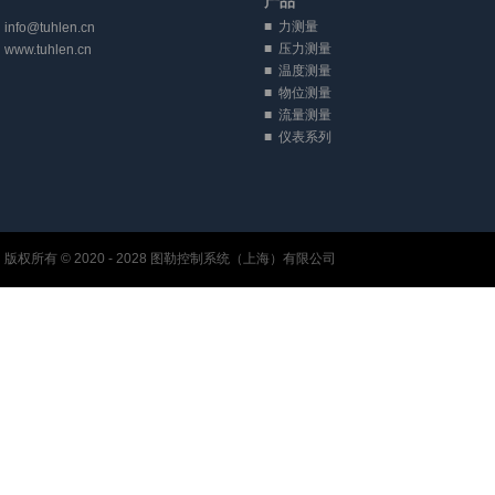
产品
■
力测量
info@tuhlen.cn
■
压力测量
www.tuhlen.cn
■
温度测量
■
物位测量
■
流量测量
■
仪表系列
版权所有 © 2020 - 2028 图勒控制系统（上海）有限公司