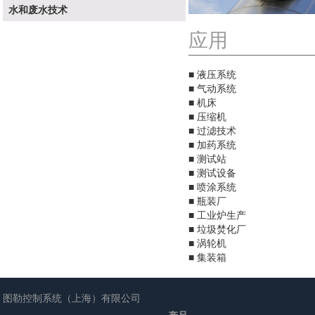
水和废水技术
应用
■ 液压系统
■ 气动系统
■ 机床
■ 压缩机
■ 过滤技术
■ 加药系统
■ 测试站
■ 测试设备
■ 喷涂系统
■ 瓶装厂
■ 工业炉生产
■ 垃圾焚化厂
■ 涡轮机
■ 集装箱
图勒控制系统（上海）有限公司